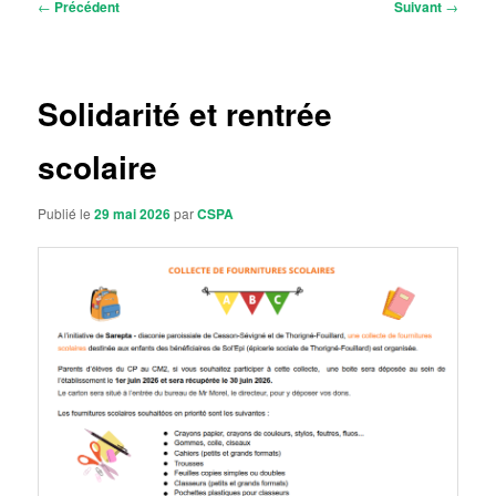
Navigation
←
Précédent
Suivant
→
des
articles
Solidarité et rentrée
scolaire
Publié le
29 mai 2026
par
CSPA