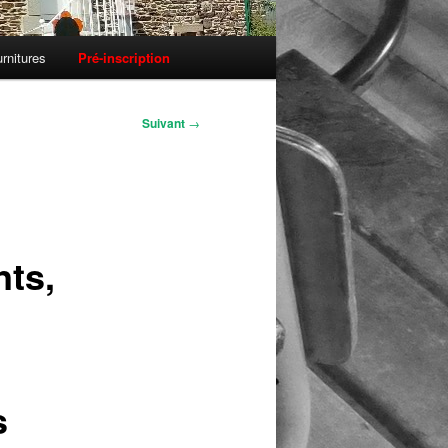
rnitures
Pré-inscription
Suivant
→
nts,
s