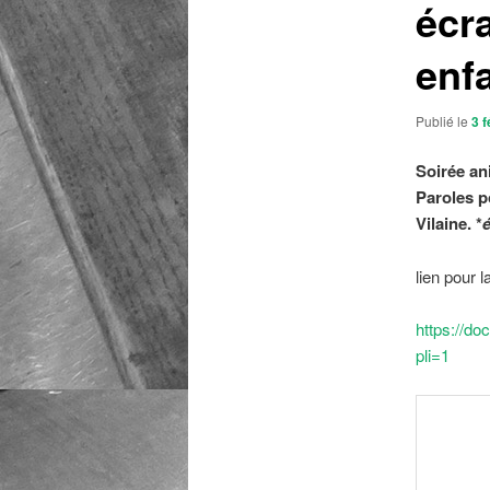
écra
enf
Publié le
3 f
Soirée ani
Paroles p
Vilaine.
*
é
lien pour l
https://
pli=1