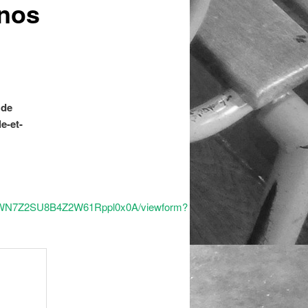
 nos
 de
e-et-
5UWN7Z2SU8B4Z2W61Rppl0x0A/viewform?