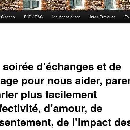
 Classes
E3D / EAC
Les Associations
Infos Pratiques
Fou
 soirée d’échanges et de
tage pour nous aider, pare
rler plus facilement
fectivité, d’amour, de
sentement, de l’impact de