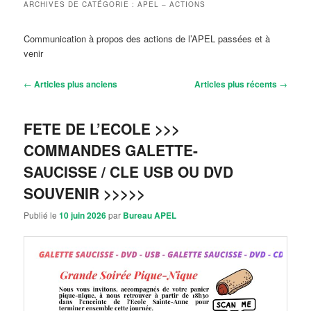
ARCHIVES DE CATÉGORIE :
APEL – ACTIONS
Communication à propos des actions de l’APEL passées et à
venir
Navigation
←
Articles plus anciens
Articles plus récents
→
des
articles
FETE DE L’ECOLE >>>
COMMANDES GALETTE-
SAUCISSE / CLE USB OU DVD
SOUVENIR >>>>>
Publié le
10 juin 2026
par
Bureau APEL